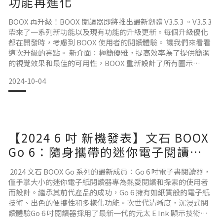
功能再進化
BOOX 再升級！BOOX 閱讀器即將推出最​​新韌體 V3.5.3 。V3.5.3
帶來了一系列新功能以及現有功能的升級更新。每個升級優化
都在開發時，考慮到 BOOX 使用者的閱讀體驗。 讓我們來看看
這次升級的亮點。 新介面：極簡優雅，提高效率為了提供簡潔
的視覺效果和最佳的可用性，BOOX 重新設計了所有圖示
icon、按鈕和邊框，使介面看起來具有極簡風格；在導航欄、
2024-10-04
工具欄和標籤頁，更改變了設計，讓使用更直覺，對於使用者
可以更容易找到所需功能。每個界面都呈現出清新的簡潔感，
每個功能都經過精心改
【2024 6 吋 新機發表】文石 BOOX
Go 6：隨身攜帶的迷你電子閱讀
器，陪你踏上下一段旅程
2024 文石 BOOX Go 系列的最新成員：Go 6 吋電子書閱讀器，
僅手掌大小的迷你電子紙閱讀器專為熱愛閱讀和探索的使用者
而設計。繼承其前代產品的成功，Go 6 擁有如紙質般的電子紙
技術、出色的便攜性和多樣化功能。次世代清晰度，沉浸式閱
讀體驗Go 6 吋閱讀器採用了最新一代的元太 E Ink 顯示技術