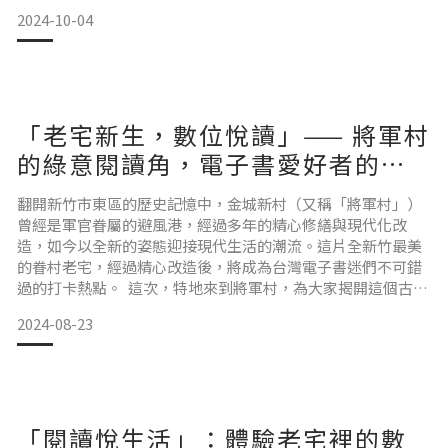
—— Carta 1300 ，帶來更佳的視覺效果和性能，對比度上擁有
2024-10-04
更深的黑色與更亮的白色，讓文字和圖片顯示更加清晰，提升
了整體閱讀體驗。打開一本書時，映入眼簾的是如同用精美墨
水印刷在光滑
「老宅新生，數位悅讀」—— 將軍村
的綠意閱讀角，電子書愛好者的新
天堂！
翻開新竹市東區的歷史記憶中，金城新村（又稱「將軍村」）
曾經是軍官眷屬的避風港，經過多年的精心修繕與現代化改
造，如今以全新的姿態迎接現代生活的潮流。這片全新竹最美
的眷村老宅，經過精心改造後，將成為台灣電子書迷們不可錯
過的打卡熱點。 這次，特地來到將軍村，為大家揭開這個古色
古香與現代科技完美結合的地方——「閱悅電子閱讀專門
2024-08-23
店」。這間店鋪不僅保留了老宅的歷史韻味，更注入了全新的
閱讀元素，成為台灣首間結合電子閱讀器、綠色讀書角落與陽
光庭院的體驗空間。 將軍村裡的閱讀綠洲當你走進這裡，首先
映入眼簾的是一
「閱讀悅生活」：體驗老宅裡的數