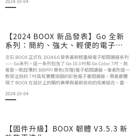
2024-10-04
大家整理了一個 {簡要版}，更詳細的更新列表，大家可以在固
件升級介面的更新清單查看。BOOX OS 3.5 系統功能摘要 1.
獨家「兒
【2024 BOOX 新品發表】Go 全新
系列：簡約、強大、輕便的電子書
閱讀器 – Go Color
文石 BOOX 正式在 2024.6.6 發表最新輕量級電子紙閱讀器系列
—— Go系列。這一系列包含了 Go 10.3 吋和 Go Color 7 吋，前
者是一款超薄的 300PPI 單色(灰階)電子紙閱讀器，後者則是一
款受注目的 7 吋具有實體按鍵的彩色電子書閱讀器。兩者都體
現了 BOOX 在設計上的簡約美學與最新技術的完美結合。靈感
源於自然的設計，適用於日常生活體現了 “輕生活” 的生活態
2024-10-04
度。無論是 Go 10.3 吋 還是 Go Color 7 吋，都具有輕便且便攜
的特點，適合日常與通勤
【固件升級】BOOX 韌體 V3.5.3 新