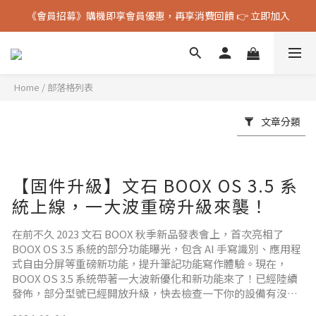
《會員招募》購機即享會員優惠，再享消費回饋 👉 立即加入
《會員招募》購機即享會員優惠，再享消費回饋 👉 立即加入
BOOX 官方授權台灣代理經銷 & 原廠保固服務
《會員招募》購機即享會員優惠，再享消費回饋 👉 立即加入
Home
/
部落格列表
文章分類
【固件升級】文石 BOOX OS 3.5 系
統上線，一大波重磅升級來襲！
在前不久 2023 文石 BOOX 秋季新品發表會上，首次亮相了
BOOX OS 3.5 系統的部分功能曝光，包含 AI 手寫識別、應用程
式自由分屏等重磅新功能，提升筆記功能寫作體驗。現在，
BOOX OS 3.5 系統帶著一大波新優化和新功能來了！已經陸續
發佈，部分型號已經開放升級，快去檢查一下你的設備有沒有
版本升級提示吧。這個版本的更新內容多達二三十條，小編給