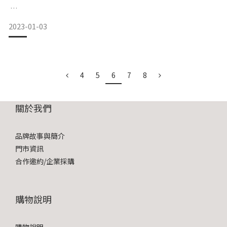
2023-01-03
Onyx Cloud 如何註冊 step by step
1. 進入文石閱讀器的「設置」頁面
4
5
6
7
8
2. 點「伺服器」圖示，請選擇 US 服務器，對應網站為
push.boox.com
關於我們
品牌故事與簡介
門市資訊
合作邀約/企業採購
3. 回設置主畫面，點「登錄 ONYX 帳號」
4. 登錄方式建議選擇電子郵箱，輸入後按獲取驗證碼，收
購物說明