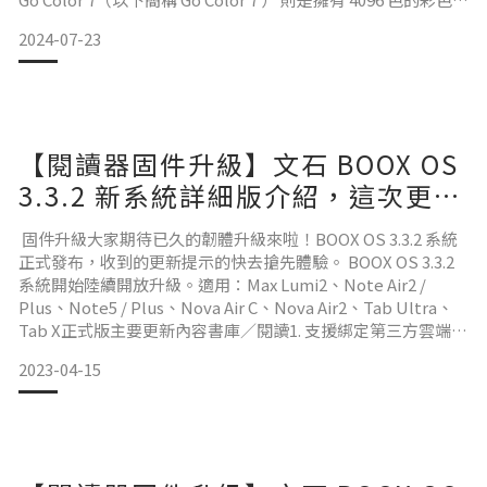
7 吋電子書，兩台怎麼選？這篇文章幫你一次搞懂！ 躍然紙上
2024-07-23
的精緻！BOOX Go 10.3 吋超大螢幕極薄電子閱讀器
【閱讀器固件升級】文石 BOOX OS
3.3.2 新系統詳細版介紹，這次更强
大，更好用！
固件升級大家期待已久的韌體升級來啦！BOOX OS 3.3.2 系統
正式發布，收到的更新提示的快去搶先體驗。 BOOX OS 3.3.2
系統開始陸續開放升級。適用：Max Lumi2、Note Air2 /
Plus、Note5 / Plus、Nova Air C、Nova Air2、Tab Ultra、
Tab X正式版主要更新內容書庫／閱讀1. 支援綁定第三方雲端硬
碟，下載圖書
2023-04-15
2. 支援標註（螢光筆功能），可使用彩色顏色
3. 目錄-標註的記錄，支援按標註的類型過濾
4. 優化 PDF