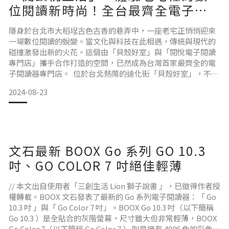
位閱讀新時尚！全台最齊全電子閱
讀器專門店
隱身於台北市大稻埕古色古香的巷弄中，一座老宅正悄悄迎來
一場數位閱讀的蛻變。當文化與科技在此相遇，傳統與現代的
碰撞激發出新的火花。這個由「貝殼好室」與「閱悅電子閱讀
專門店」攜手合作打造的空間，已然成為台灣首家最齊全的電
子閱讀器專門店。 位於台北熱鬧的迪化街「貝殼好室」，不僅
延續了年代建築原有的歷史韻味，還融入了「閱悅」數位閱讀
2024-08-23
的科技魅力。特有的老房子格局，面寬窄縱深狹長，從「一
進」咖啡廳走入到「天井」有種豁然開朗的感覺，牆面有些老
宅歲月的斑駁，台灣傳統工藝的紅磚、地磚磨損的紋路，形成
一種年代感的
文石最新 BOOX Go 系列 GO 10.3
吋、GO COLOR 7 吋絕佳輕薄
// 本文出自使用者「三創生活 Lion 獅子說書 」，已徵得作者授
權轉載。BOOX 文石發表了最新的 Go 系列電子閱讀器：「 Go
10.3 吋 」與「 Go Color 7 吋」。BOOX Go 10.3 吋（以下簡稱
Go 10.3 ）是全貼合的灰階螢幕，尺寸雖大但非常輕薄，BOOX
Go Color 7（以下簡稱 Go Color 7 ） 則是擁有 4096 色的彩色版