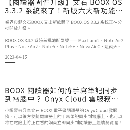
【閱讀器固件升級】文石 BOOX OS
3.3.2 系統來了！新版六大新功能精
華盤點
業界典範文石BOOX 又出新軟體了 BOOX OS 3.3.2 系統正在分
批開放升級。
BOOX OS 3.3.2 系統首批適配型號 —— Max Lumi2、Note Air2
Plus、Note Air2、Note5、Note5+、Nova Air C，這兩天已
經陸續開放升級，手持以上型號的朋友們，你們收到更新提示
2023-04-15
了嗎？
文石 BOOX 始終堅信，好的閱讀系統，不止步於閱讀，這次的
更新，為您帶來無限可能。
BOOX 閱讀器如何將手寫筆記同步
詳細版介紹可以點擊這裡看更多功能介紹喔！
到電腦中？ Onyx Cloud 雲服務讓
你輕鬆完成同步作業
小編要來分享文石 BOOX 電子書閱讀器的 Onyx Cloud 雲服
BOOX
務，可以很方便將閱讀器上的手寫筆記同步到電腦上，也可以
將在電腦上將正在看的網頁立即同步到閱讀器上繼續瀏覽喔！