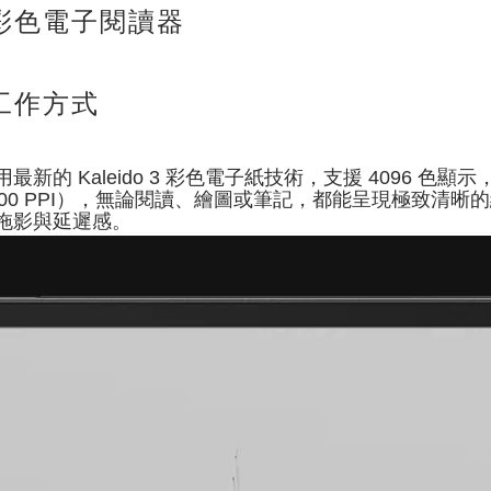
3 吋彩色電子閱讀器
工作方式
子閱讀器採用最新的 Kaleido 3 彩色電子紙技術，支援 4
860（300 PPI），無論閱讀、繪圖或筆記，都能呈現極致清晰的細
拖影與延遲感。