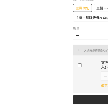
主機標配
主機＋
主機＋磁吸折疊皮套(
數量
以優惠價加購商
文石
入)
優惠價