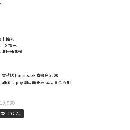
M
力
 記憶卡擴充
 OTG 擴充
Hz 無限快速傳輸
就送 Hamibook 購書金 $200
加購 Tappy 翻頁器優惠 (本活動僅適用
15,980
08-20 出貨