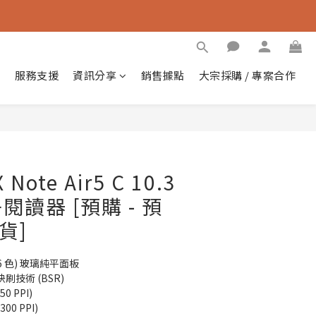
紹
服務支援
資訊分享
銷售據點
大宗採購 / 專案合作
Note Air5 C 10.3
讀器 [預購 - 預
出貨]
4096 色) 玻璃純平面板
h 快刷技術 (BSR)
0 PPI)
00 PPI)