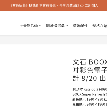
《會員招募》購機即享會員優惠，再享消費回饋 👉 立即加入
BOOX 官方授權台灣代理經銷 & 原廠保固服務
《會員招募》購機即享會員優惠，再享消費回饋 👉 立即加入
⭐最新活動
閱讀器選購
精選配件
規格介
文石 BOOX 
吋彩色電子閱
計 8/20 
10.3 吋 Kaleido 3 (
BOOX Super Refres
彩色顯示 1240×930 (15
黑白顯示 2480×1860 (3