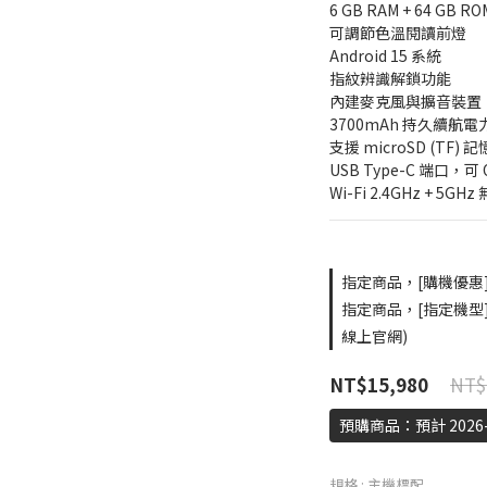
6 GB RAM + 64 GB RO
可調節色溫閱讀前燈
Android 15 系統
指紋辨識解鎖功能
內建麥克風與擴音裝置
3700mAh 持久續航電
支援 microSD (TF)
USB Type-C 端口，可
Wi-Fi 2.4GHz + 5G
指定商品，[購機優惠] 買
指定商品，[指定機型] 
線上官網)
NT$
NT$15,980
預購商品：預計 2026-
規格
: 主機標配