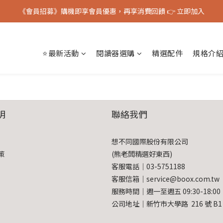
《會員招募》購機即享會員優惠，再享消費回饋 👉 立即加入
《會員招募》購機即享會員優惠，再享消費回饋 👉 立即加入
BOOX 官方授權台灣代理經銷 & 原廠保固服務
⭐最新活動
閱讀器選購
精選配件
規格介
《會員招募》購機即享會員優惠，再享消費回饋 👉 立即加入
明
聯絡我們
想不同國際股份有限公司
策
(熊老闆精選好東西)
客服電話｜03-5751188
客服信箱｜service@boox.com.tw
服務時間｜週一至週五 09:30-18:00
公司地址｜新竹市大學路 216 號 B1