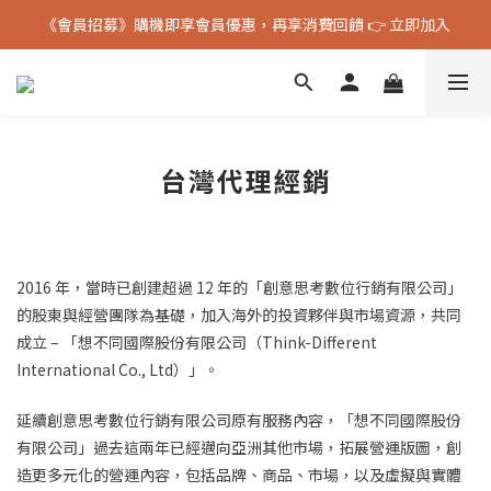
《會員招募》購機即享會員優惠，再享消費回饋 👉 立即加入
《會員招募》購機即享會員優惠，再享消費回饋 👉 立即加入
BOOX 官方授權台灣代理經銷 & 原廠保固服務
《會員招募》購機即享會員優惠，再享消費回饋 👉 立即加入
台灣代理經銷
1 min read
E
s
2016 年，當時已創建超過 12 年的「創意思考數位行銷有限公司」
t
i
的股東與經營團隊為基礎，加入海外的投資夥伴與市場資源，共同
m
成立 – 「想不同國際股份有限公司（Think-Different
a
t
International Co., Ltd）」。
e
d
r
延續創意思考數位行銷有限公司原有服務內容，「想不同國際股份
e
有限公司」過去這兩年已經邁向亞洲其他市場，拓展營運版圖，創
a
d
造更多元化的營運內容，包括品牌、商品、市場，以及虛擬與實體