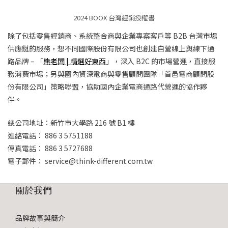
2024 BOOX 台灣經銷授權書
除了包括零售經銷商、系統整合商與企業專案客戶等 B2B 台灣市場
供應鏈的服務，想不同國際股份有限公司也創建自營線上與線下通
路品牌 – 「
熊老闆 | 精選好東西
」，深入 B2C 的市場營運，直接服
務消費市場；另與國內資深電商與零售顧問團隊「首邑電商顧問股
份有限公司」策略聯盟，協助國內企業電商通路代營運的協作夥
伴。
總公司地址：新竹市大學路 216 號 B1 樓
連絡電話： 886 3 5751188
傳真電話： 886 3 5727688
電子郵件： service@think-different.com.tw
關於我們
品牌故事與簡介