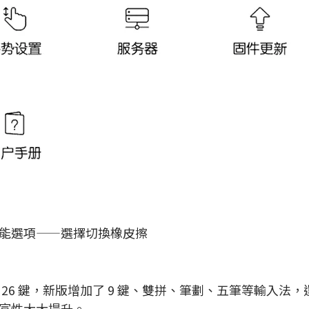
能選項——選擇切換橡皮擦
 26 鍵，新版增加了 9 鍵、雙拼、筆劃、五筆等輸入法
富性大大提升。